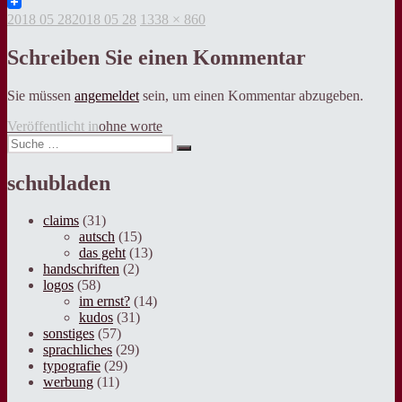
Twitter
Veröffentlicht
Volle
2018 05 28
2018 05 28
1338 × 860
am
Grösse
Schreiben Sie einen Kommentar
Sie müssen
angemeldet
sein, um einen Kommentar abzugeben.
Beitragsnavigation
Veröffentlicht in
ohne worte
Suche
Suche
nach:
schubladen
claims
(31)
autsch
(15)
das geht
(13)
handschriften
(2)
logos
(58)
im ernst?
(14)
kudos
(31)
sonstiges
(57)
sprachliches
(29)
typografie
(29)
werbung
(11)