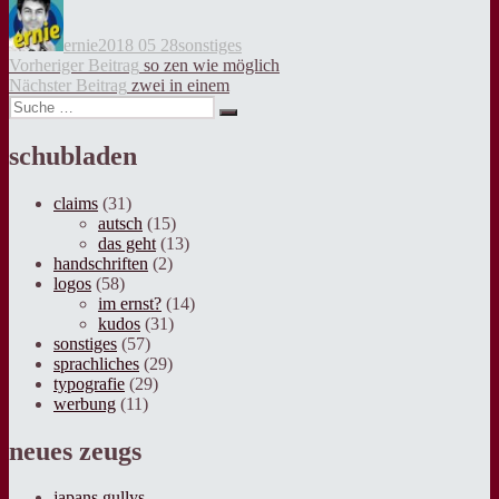
Autor
Veröffentlicht
Kategorien
am
ernie
2018 05 28
sonstiges
Beitragsnavigation
Vorheriger
Vorheriger Beitrag
so zen wie möglich
Nächster
Beitrag:
Nächster Beitrag
zwei in einem
Suche
Beitrag:
Suche
nach:
schubladen
claims
(31)
autsch
(15)
das geht
(13)
handschriften
(2)
logos
(58)
im ernst?
(14)
kudos
(31)
sonstiges
(57)
sprachliches
(29)
typografie
(29)
werbung
(11)
neues zeugs
japans gullys