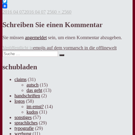
Facebook
Twitter
Veröffentlicht
Volle
2016 04 07
2016 04 07
2560 × 2560
am
Grösse
Schreiben Sie einen Kommentar
Sie müssen
angemeldet
sein, um einen Kommentar abzugeben.
Beitragsnavigation
Veröffentlicht in
emojis auf dem vormarsch in die offlinewelt
Suche
Suche
nach:
schubladen
claims
(31)
autsch
(15)
das geht
(13)
handschriften
(2)
logos
(58)
im ernst?
(14)
kudos
(31)
sonstiges
(57)
sprachliches
(29)
typografie
(29)
werbung
(11)