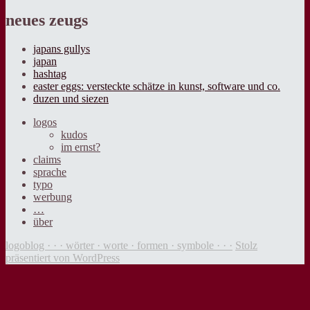
neues zeugs
japans gullys
japan
hashtag
easter eggs: versteckte schätze in kunst, software und co.
duzen und siezen
logos
kudos
im ernst?
claims
sprache
typo
werbung
…
über
logoblog · · · wörter · worte · formen · symbole · · ·
Stolz
präsentiert von WordPress