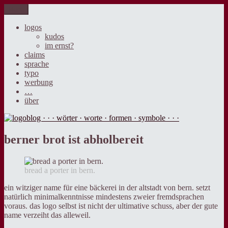
Zum
Menü
logoblog · · · wörter · worte · formen · symbole · · ·
der blog über sprache, design und werbung.
Inhalt
springen
logos
kudos
im ernst?
claims
sprache
typo
werbung
…
über
berner brot ist abholbereit
bread a porter in bern.
ein witziger name für eine bäckerei in der altstadt von bern. setzt
natürlich minimalkenntnisse mindestens zweier fremdsprachen
voraus. das logo selbst ist nicht der ultimative schuss, aber der gute
name verzeiht das alleweil.