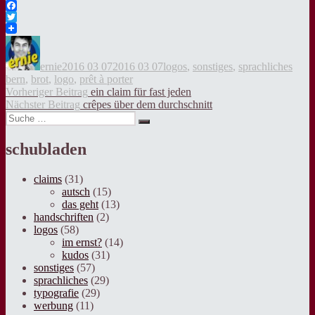
Facebook
Twitter
Autor
Veröffentlicht
Kategorien
Tags
am
ernie
2016 03 07
2016 03 07
logos
,
sonstiges
,
sprachliches
bern
,
brot
,
logo
,
prêt à porter
Beitragsnavigation
Vorheriger
Vorheriger Beitrag
ein claim für fast jeden
Nächster
Beitrag:
Nächster Beitrag
crêpes über dem durchschnitt
Suche
Beitrag:
Suche
nach:
schubladen
claims
(31)
autsch
(15)
das geht
(13)
handschriften
(2)
logos
(58)
im ernst?
(14)
kudos
(31)
sonstiges
(57)
sprachliches
(29)
typografie
(29)
werbung
(11)