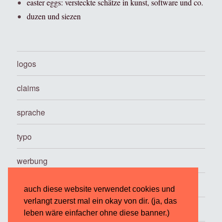
easter eggs: versteckte schätze in kunst, software und co.
duzen und siezen
logos
claims
sprache
typo
werbung
…
auch diese website verwendet cookies und
verlangt zuerst mal ein okay von dir. (ja, das
über
leben wäre einfacher ohne diese banner.)