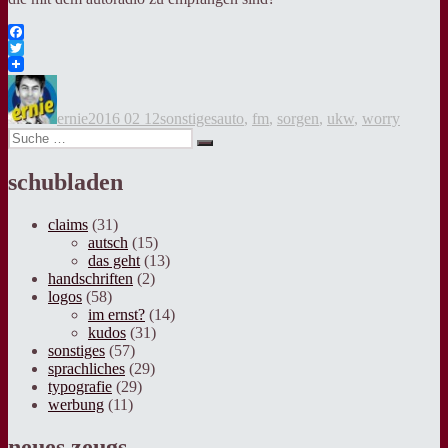
Facebook
Twitter
Autor
Veröffentlicht
Kategorien
Tags
am
ernie
2016 02 12
sonstiges
auto
,
fm
,
sorgen
,
ukw
,
worry
Suche
Suche
nach:
schubladen
claims
(31)
autsch
(15)
das geht
(13)
handschriften
(2)
logos
(58)
im ernst?
(14)
kudos
(31)
sonstiges
(57)
sprachliches
(29)
typografie
(29)
werbung
(11)
neues zeugs