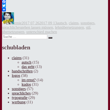
Facebook
Twitter
Autor
Veröffentlicht
Kategorien
am
ernie
2017 07 26
2017 09 13
autsch
,
claims
,
sonstiges
,
Tags
sprachliches
gehen lassen müssen
,
lehnübersetzungen
,
stil
,
übersetzungen
,
unterschied machen
Suche
Suche
nach:
schubladen
claims
(31)
autsch
(15)
das geht
(13)
handschriften
(2)
logos
(58)
im ernst?
(14)
kudos
(31)
sonstiges
(57)
sprachliches
(29)
typografie
(29)
werbung
(11)