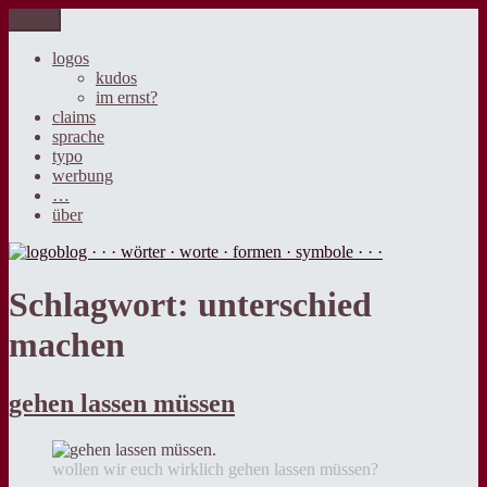
Zum
Menü
logoblog · · · wörter · worte · formen · symbole · · ·
der blog über sprache, design und werbung.
Inhalt
springen
logos
kudos
im ernst?
claims
sprache
typo
werbung
…
über
Schlagwort:
unterschied
machen
gehen lassen müssen
wollen wir euch wirklich gehen lassen müssen?