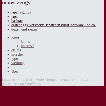
neues zeugs
japans gullys
japan
hashtag
easter eggs: versteckte schätze in kunst, software und co.
duzen und siezen
logos
kudos
im ernst?
claims
sprache
typo
werbung
…
über
logoblog · · · wörter · worte · formen · symbole · · ·
Stolz
präsentiert von WordPress