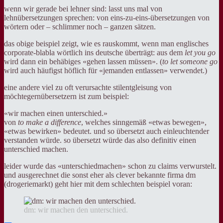
wenn wir gerade bei lehner sind: lasst uns mal von
lehnübersetzungen sprechen: von eins-zu-eins-übersetzungen von
wörtern oder – schlimmer noch – ganzen sätzen.
das obige beispiel zeigt, wie es rauskommt, wenn man englisches
corporate-blabla wörtlich ins deutsche überträgt: aus dem
let you go
wird dann ein behäbiges «gehen lassen müssen». (
to let someone go
wird auch häufigst höflich für «jemanden entlassen» verwendet.)
eine andere viel zu oft verursachte stilentgleisung von
möchtegernübersetzern ist zum beispiel:
«wir machen einen unterschied.»
von
to make a difference
, welches sinngemäß «etwas bewegen»,
«etwas bewirken» bedeutet. und so übersetzt auch einleuchtender
verstanden würde. so übersetzt würde das also definitiv einen
unterschied machen.
leider wurde das «unterschiedmachen» schon zu claims verwurstelt.
und ausgerechnet die sonst eher als clever bekannte firma dm
(drogeriemarkt) geht hier mit dem schlechten beispiel voran:
dm: wir machen den unterschied.