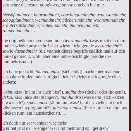
vermehrt: die ersten google-ergebnisse ergeben bei mir:
bleistiftundmehr, haarundmehr, coachingundmehr, genussundmehr,
schoggiundmehr, weinundmehr, bücherundmehr, wohnenundmehr,
kräutersalzundmehr, wolleundmehr, blumenundmehr,
zäuneundmehr …
die originelleren davon sind noch
lehrundmehr
(was doch ein reim
immer wieder ausmacht!! aber wieso nicht gerade
leerundmehr?
)
sowie
dasundmehr
(die vagheit dieses begriffs endlich mal auf den
punkt gebracht, wohl aber eine unbeabsichtigte parodie des
undmehrismus.)
ich habe gedacht,
blumenundso
(siehe bild) mache hier mal eine
ausnahme in der andersartigkeit. leider belehrt mich google eines
andern:
weinundso
(meint ihr auch bier?),
stoffundso
(tücher oder drogen?),
dekoundso
(also staubfänger?),
hundundso
(was denn jetzt: katzen
etwa auch?),
spieleundso
(ähhmmm was? habt ihr vielleicht noch
vibratoren im programm?),
miezmauzundso
(hier kam ich nicht ums
klicken rum: ein haustierdienst), …
ich denk nur so: weniger wär mehr.
wer hat jetzt da «weniger wär und mehr und so» gerufen?