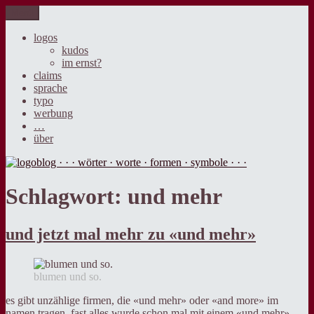
Zum
Menü
logoblog · · · wörter · worte · formen · symbole · · ·
der blog über sprache, design und werbung.
Inhalt
springen
logos
kudos
im ernst?
claims
sprache
typo
werbung
…
über
Schlagwort:
und mehr
und jetzt mal mehr zu «und mehr»
blumen und so.
es gibt unzählige firmen, die «und mehr» oder «and more» im
namen tragen, fast alles wurde schon mal mit einem «und mehr»