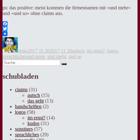
ps: das positive: meist kommen die firmennamen mit «und mehr»
und «und so» ohne claims aus.
Facebook
Twitter
Autor
Veröffentlicht
Kategorien
am
ernie
2017 11 20
2017 11 20
autsch
,
im ernst?
,
logos
,
Tags
sprachliches
and more
,
und mehr
,
und so
Suche
Suche
nach:
schubladen
claims
(31)
autsch
(15)
das geht
(13)
handschriften
(2)
logos
(58)
im ernst?
(14)
kudos
(31)
sonstiges
(57)
sprachliches
(29)