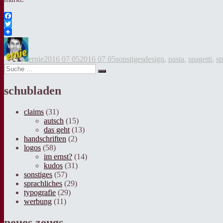
Facebook
Twitter
Autor
Veröffentlicht
Kategorien
Tags
am
ernie
2016 07 05
2016 07 05
sonstiges
design
,
pasta
,
spagetti
,
sp
Suche
Suche
nach:
schubladen
claims
(31)
autsch
(15)
das geht
(13)
handschriften
(2)
logos
(58)
im ernst?
(14)
kudos
(31)
sonstiges
(57)
sprachliches
(29)
typografie
(29)
werbung
(11)
neues zeugs