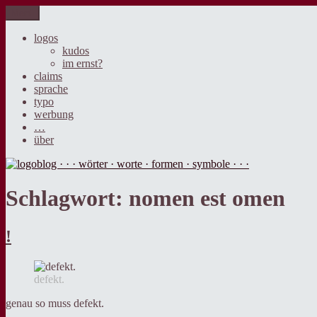
Zum
Menü
logoblog · · · wörter · worte · formen · symbole · · ·
der blog über sprache, design und werbung.
Inhalt
springen
logos
kudos
im ernst?
claims
sprache
typo
werbung
…
über
Schlagwort:
nomen est omen
!
defekt.
genau so muss defekt.