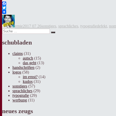
Facebook
Twitter
Autor
Veröffentlicht
Kategorien
Tags
am
ernie
2017 07 26
sonstiges
,
sprachliches
,
typografie
defekt
,
nom
Suche
Suche
nach:
schubladen
claims
(31)
autsch
(15)
das geht
(13)
handschriften
(2)
logos
(58)
im ernst?
(14)
kudos
(31)
sonstiges
(57)
sprachliches
(29)
typografie
(29)
werbung
(11)
neues zeugs