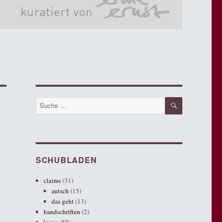
SUCHE
Suche
nach:
SCHUBLADEN
claims
(31)
autsch
(15)
das geht
(13)
handschriften
(2)