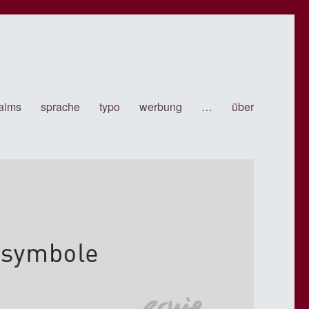
laims
sprache
typo
werbung
…
über