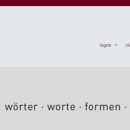
 · formen · symbole · · ·
logos
c