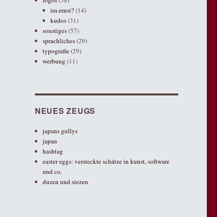
logos
(58)
im ernst?
(14)
kudos
(31)
sonstiges
(57)
sprachliches
(29)
typografie
(29)
werbung
(11)
NEUES ZEUGS
japans gullys
japan
hashtag
easter eggs: versteckte schätze in kunst, software
und co.
duzen und siezen