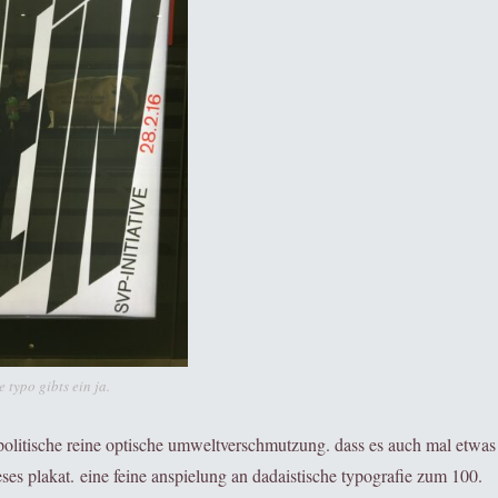
e typo gibts ein ja.
politische reine optische umweltverschmutzung. dass es auch mal etwas
eses plakat. eine feine anspielung an dadaistische typografie zum 100.