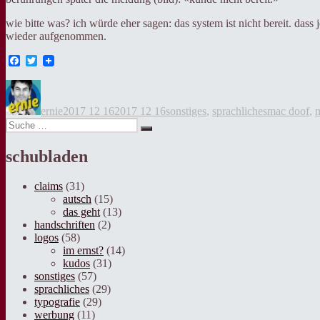
wie bitte was? ich würde eher sagen: das system ist nicht bereit. dass 
wieder aufgenommen.
Facebook
Twitter
Autor
Veröffentlicht
Kategorien
Tags
am
ernie
2017 12 16
2017 12 16
sonstiges
,
sprachliches
mac doof
,
Suche
Suche
nach:
schubladen
claims
(31)
autsch
(15)
das geht
(13)
handschriften
(2)
logos
(58)
im ernst?
(14)
kudos
(31)
sonstiges
(57)
sprachliches
(29)
typografie
(29)
werbung
(11)