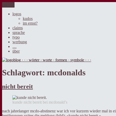
Zum
Menü
logoblog · · · wörter · worte · formen · symbole · · ·
der blog über sprache, design und werbung.
Inhalt
springen
logos
kudos
im ernst?
claims
sprache
typo
werbung
…
über
Schlagwort:
mcdonalds
nicht bereit
kunde nicht bereit bei mcdonald’s
nach jahrelanger mcdo-abstinenz war ich vor kurzem wieder mal in ei
berührungen später die meldung (bild): «kunde nicht bereit.»