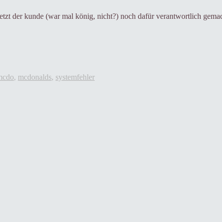
jetzt der kunde (war mal könig, nicht?) noch dafür verantwortlich gemach
mcdo
,
mcdonalds
,
systemfehler