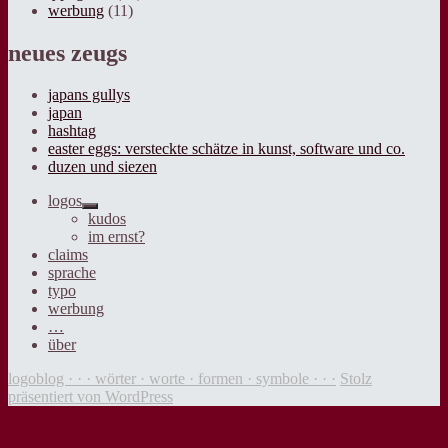
werbung
(11)
neues zeugs
japans gullys
japan
hashtag
easter eggs: versteckte schätze in kunst, software und co.
duzen und siezen
logos
Untermenü
kudos
anzeigen
im ernst?
claims
sprache
typo
werbung
…
über
logoblog · · · wörter · worte · formen · symbole · · ·
Stolz
präsentiert von WordPress