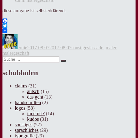
sohm malergeschäft.
diese aufgabe ist selbsterklärend.
Facebook
Twitter
Autor
Veröffentlicht
Kategorien
Tags
am
ernie
2017 08 07
2017 08 07
sonstiges
fassade
,
maler
,
malergeschäft
Suche
Suche
nach:
schubladen
claims
(31)
autsch
(15)
das geht
(13)
handschriften
(2)
logos
(58)
im ernst?
(14)
kudos
(31)
sonstiges
(57)
sprachliches
(29)
typografie
(29)