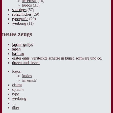
im ernst?
(14)
kudos
(31)
sonstiges
(57)
sprachliches
(29)
typografie
(29)
werbung
(11)
neues zeugs
japans gullys
japan
hashtag
easter eggs: versteckte schätze in kunst, software und co.
duzen und siezen
logos
kudos
im ernst?
claims
sprache
typo
werbung
…
über