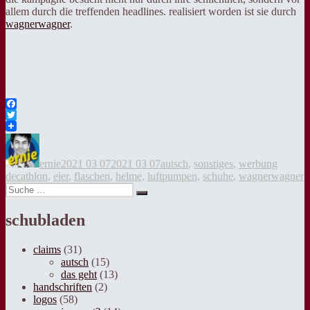
allem durch die treffenden headlines. realisiert worden ist sie durch
wagnerwagner
.
Facebook
Twitter
Autor
Veröffentlicht
Kategorien
Tags
am
ernie
2021 03 07
2021 03 07
autsch
,
sonstiges
,
werbung
decathlon
,
eier
,
flaschen
,
helme
,
luftpumpen
,
schuhe
,
wagnerwagner
Suche
Suche
nach:
schubladen
claims
(31)
autsch
(15)
das geht
(13)
handschriften
(2)
logos
(58)