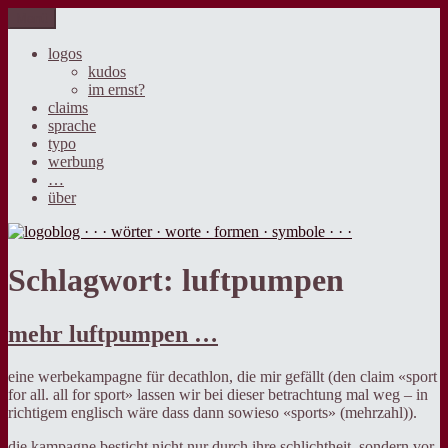
Zum
Menü
logoblog · · · wörter · worte · formen · symbole · · ·
der blog über sprache, design und werbung.
Inhalt
springen
logos
kudos
im ernst?
claims
sprache
typo
werbung
…
über
Schlagwort:
luftpumpen
mehr luftpumpen …
eine werbekampagne für decathlon, die mir gefällt (den claim «sport
for all. all for sport» lassen wir bei dieser betrachtung mal weg – in
richtigem englisch wäre dass dann sowieso «sports» (mehrzahl)).
die kampagne besticht nicht nur durch ihre schlichtheit, sondern vor