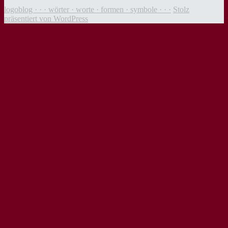
logoblog · · · wörter · worte · formen · symbole · · ·
Stolz
präsentiert von WordPress