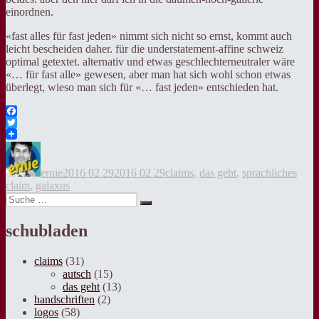
einordnen.
«fast alles für fast jeden» nimmt sich nicht so ernst, kommt auch
leicht bescheiden daher. für die understatement-affine schweiz
optimal getextet. alternativ und etwas geschlechterneutraler wäre
«… für fast alle» gewesen, aber man hat sich wohl schon etwas
überlegt, wieso man sich für «… fast jeden» entschieden hat.
Facebook
Twitter
Autor
Veröffentlicht
Kategorien
Tags
am
ernie
2016 02 29
2016 02 29
claims
,
das geht
,
sprachliches
claim
,
galaxus
Suche
Suche
nach:
schubladen
claims
(31)
autsch
(15)
das geht
(13)
handschriften
(2)
logos
(58)