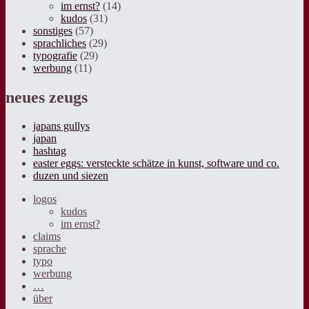
im ernst?
(14)
kudos
(31)
sonstiges
(57)
sprachliches
(29)
typografie
(29)
werbung
(11)
neues zeugs
japans gullys
japan
hashtag
easter eggs: versteckte schätze in kunst, software und co.
duzen und siezen
logos
kudos
im ernst?
claims
sprache
typo
werbung
…
über