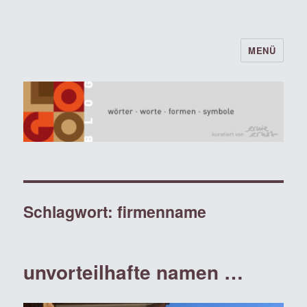
MENÜ
logoblog · · · wörter · worte · formen ·
symbole · · ·
Schlagwort:
firmenname
unvorteilhafte namen …