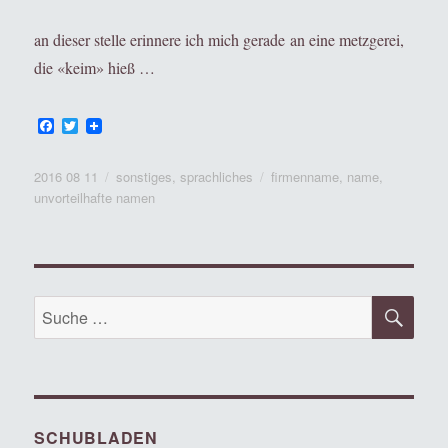
an dieser stelle erinnere ich mich gerade an eine metzgerei,
die «keim» hieß …
F
T
a
w
c
i
e
t
Veröffentlicht
Kategorien
Tags
2016 08 11
sonstiges
,
sprachliches
firmenname
,
name
,
b
t
am
unvorteilhafte namen
o
e
o
r
k
SU
Suche
nach:
SCHUBLADEN