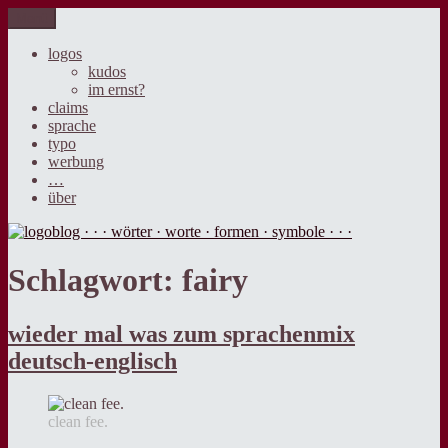
Zum
Menü
logoblog · · · wörter · worte · formen · symbole · · ·
der blog über sprache, design und werbung.
Inhalt
springen
logos
kudos
im ernst?
claims
sprache
typo
werbung
…
über
Schlagwort:
fairy
wieder mal was zum sprachenmix
deutsch-englisch
clean fee.