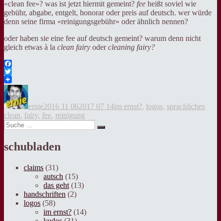
«clean fee»? was ist jetzt hiermit gemeint?
fee
heißt soviel wie
gebühr, abgabe, entgelt, honorar oder preis auf deutsch. wer würde
denn seine firma «reinigungsgebühr» oder ähnlich nennen?
oder haben sie eine fee auf deutsch gemeint? warum denn nicht
gleich etwas à la
clean fairy
oder
cleaning fairy?
Facebook
Twitter
Autor
Veröffentlicht
Kategorien
Tags
am
ernie
2016 11 06
2017 07 14
im ernst?
,
logos
,
sprachliches
clean
,
fairy
,
fee
,
reinigung
Suche
Suche
nach:
schubladen
claims
(31)
autsch
(15)
das geht
(13)
handschriften
(2)
logos
(58)
im ernst?
(14)
kudos
(31)