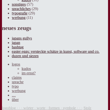
sonstiges
(57)
sprachliches
(29)
typografie
(29)
werbung
(11)
neues zeugs
japans gullys
japan
hashtag
easter eggs: versteckte schätze in kunst, software und co.
duzen und siezen
logos
kudos
im ernst?
claims
sprache
typo
werbung
…
über
logoblog · · · wörter · worte · formen · symbole · · ·
Stolz