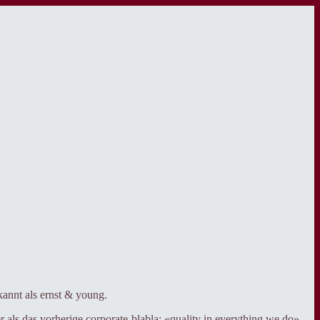
ekannt als ernst & young.
r als das vorherige corporate-blabla: «quality in everything we do».