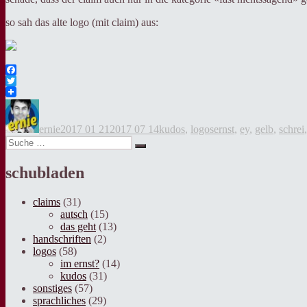
so sah das alte logo (mit claim) aus:
Facebook
Twitter
Autor
Veröffentlicht
Kategorien
Tags
am
ernie
2017 01 21
2017 07 14
kudos
,
logos
ernst
,
ey
,
gelb
,
schrei
Suche
Suche
nach:
schubladen
claims
(31)
autsch
(15)
das geht
(13)
handschriften
(2)
logos
(58)
im ernst?
(14)
kudos
(31)
sonstiges
(57)
sprachliches
(29)