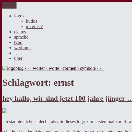
Zum
Menü
logoblog · · · wörter · worte · formen · symbole · · ·
der blog über sprache, design und werbung.
Inhalt
springen
logos
kudos
im ernst?
claims
sprache
typo
werbung
…
über
Schlagwort:
ernst
hey hallo, wir sind jetzt 100 jahre jünger 
ich staunte nicht schlecht, als mir dieses logo zum ersten mal zurief. 
schade, dass der claim auch nur in die kategorie «fast nichtssagend» g