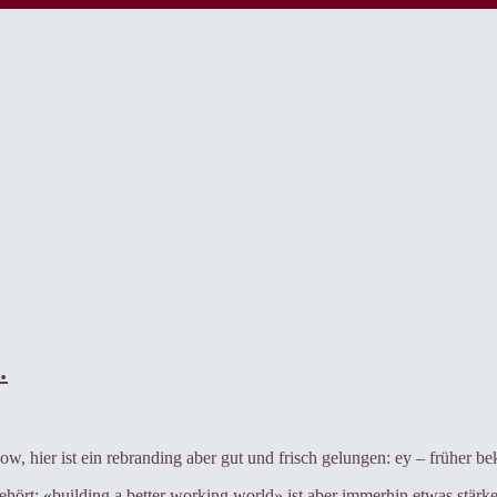
…
wow, hier ist ein rebranding aber gut und frisch gelungen: ey – früher b
ehört: «building a better working world» ist aber immerhin etwas stärke