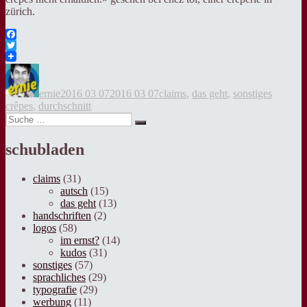
zürich.
Facebook
Twitter
Autor
Veröffentlicht
Kategorien
Tags
am
ernie
2016 03 07
2016 03 07
claims
,
das geht
,
sonstiges
crêpes
,
durchschnitt
Suche
Suche
nach:
schubladen
claims
(31)
autsch
(15)
das geht
(13)
handschriften
(2)
logos
(58)
im ernst?
(14)
kudos
(31)
sonstiges
(57)
sprachliches
(29)
typografie
(29)
werbung
(11)