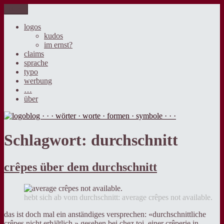
Zum
Menü
logoblog · · · wörter · worte · formen · symbole · · ·
der blog über sprache, design und werbung.
Inhalt
springen
logos
kudos
im ernst?
claims
sprache
typo
werbung
…
über
Schlagwort:
durchschnitt
crêpes über dem durchschnitt
hebt sich ab vom durchschnitt: average crêpes not available.
das ist doch mal ein anständiges versprechen: «durchschnittliche
crêpes nicht erhältlich.» gesehen bei chez toi, einer crêperie in