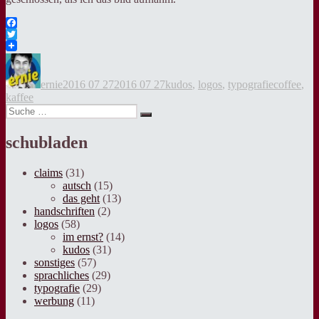
Facebook
Twitter
Autor
Veröffentlicht
Kategorien
Tags
am
ernie
2016 07 27
2016 07 27
kudos
,
logos
,
typografie
coffee
,
kaffee
Suche
Suche
nach:
schubladen
claims
(31)
autsch
(15)
das geht
(13)
handschriften
(2)
logos
(58)
im ernst?
(14)
kudos
(31)
sonstiges
(57)
sprachliches
(29)
typografie
(29)
werbung
(11)