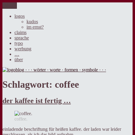
Zum
Menü
logoblog · · · wörter · worte · formen · symbole · · ·
der blog über sprache, design und werbung.
Inhalt
springen
logos
kudos
im ernst?
claims
sprache
typo
werbung
…
über
Schlagwort:
coffee
der kaffee ist fertig …
coffee.
einladende beschriftung für heißen kaffee. der laden war leider
geschlossen, als ich das bild aufnahm.