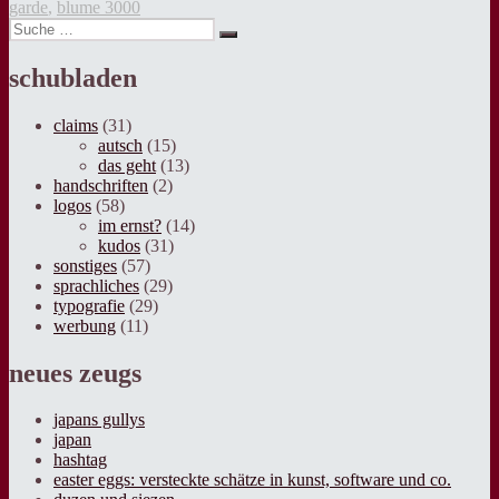
garde
,
blume 3000
Suche
Suche
nach:
schubladen
claims
(31)
autsch
(15)
das geht
(13)
handschriften
(2)
logos
(58)
im ernst?
(14)
kudos
(31)
sonstiges
(57)
sprachliches
(29)
typografie
(29)
werbung
(11)
neues zeugs
japans gullys
japan
hashtag
easter eggs: versteckte schätze in kunst, software und co.