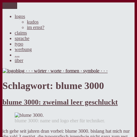
Zum
Menü
logoblog · · · wörter · worte · formen · symbole · · ·
der blog über sprache, design und werbung.
Inhalt
springen
logos
kudos
im ernst?
claims
sprache
typo
werbung
…
über
Schlagwort:
blume 3000
blume 3000: zweimal leer geschluckt
blume 3000: name und logo eher für techniker.
ich gehe seit jahren dran vorbei: blume 3000. bislang hat mich nur
die zahl 3 gestört, die typografisch irgendwie nicht ganz zum rest