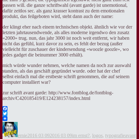
passen will. die ganze schriftwahl (avant garde) ist unemotional,
dafür zeitlos sec. als ganz krasser kontrast zu dem emotionalen
produkt, das feilgeboten wird, steht dann auch der name:
der klingt eher nach einem technischen objekt. ähnlich wie vor der
letzten jahrtausendwende, als alles moderne irgendwo den zusatz
«2000» trug. nun, das jahr 3000 ist noch weit entfernt, wir haben
nicht das gefühl, kurz davor zu sein, es fehlt der bezug (außer
vielleicht für zuschauer der kindersendung «woozle goozle», wo
jedes gadget die beinummer 3000 erhält).
mich würde wunder nehmen, welche namen da noch zur auswahl
standen, als das geschäft gegründet wurde. oder hat der chef
selbst einfach mal die erstbeste schrift genommen, die auf seinem
computer installiert war?
zur schrift avant garde: http://www.fontblog.de/fontblog-
archiv/C420185419/E124238157/index.html
Facebook
Twitter
Autor
Veröffentlicht
Kategorien
Tags
am
ernie
2016 03 09
2016 03 09
im ernst?
,
logos
,
typografie
avant