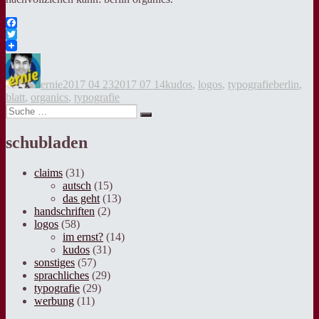
Facebook
Twitter
Autor
Veröffentlicht
Kategorien
Tags
am
ernie
2017 04 23
2017 07 14
kudos
,
logos
,
typografie
berlin
,
blatt
,
organics
,
typografie
Suche
Suche
nach:
schubladen
claims
(31)
autsch
(15)
das geht
(13)
handschriften
(2)
logos
(58)
im ernst?
(14)
kudos
(31)
sonstiges
(57)
sprachliches
(29)
typografie
(29)
werbung
(11)