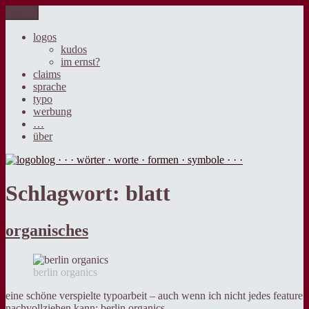
Zum
Menü
logoblog · · · wörter · worte · formen · symbole · · ·
der blog über sprache, design und werbung.
Inhalt
springen
logos
kudos
im ernst?
claims
sprache
typo
werbung
…
über
Schlagwort:
blatt
organisches
berlin organics
eine schöne verspielte typoarbeit – auch wenn ich nicht jedes feature
nachvollziehen kann: berlin organics.