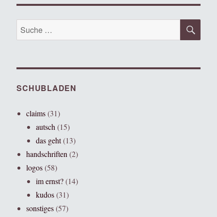
SU
Suche
nach:
SCHUBLADEN
claims
(31)
autsch
(15)
das geht
(13)
handschriften
(2)
logos
(58)
im ernst?
(14)
kudos
(31)
sonstiges
(57)