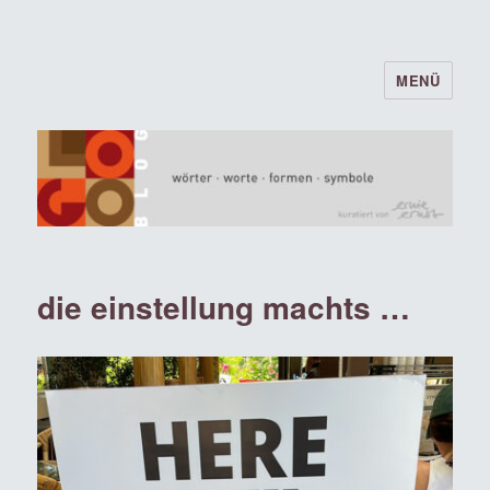
MENÜ
logoblog · · · wörter · worte · formen ·
symbole · · ·
die einstellung machts …