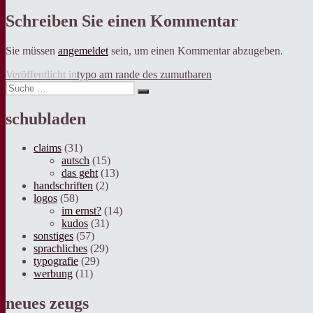
am
Grösse
Schreiben Sie einen Kommentar
Sie müssen
angemeldet
sein, um einen Kommentar abzugeben.
Beitragsnavigation
Veröffentlicht in
typo am rande des zumutbaren
Suche
Suche
nach:
schubladen
claims
(31)
autsch
(15)
das geht
(13)
handschriften
(2)
logos
(58)
im ernst?
(14)
kudos
(31)
sonstiges
(57)
sprachliches
(29)
typografie
(29)
werbung
(11)
neues zeugs