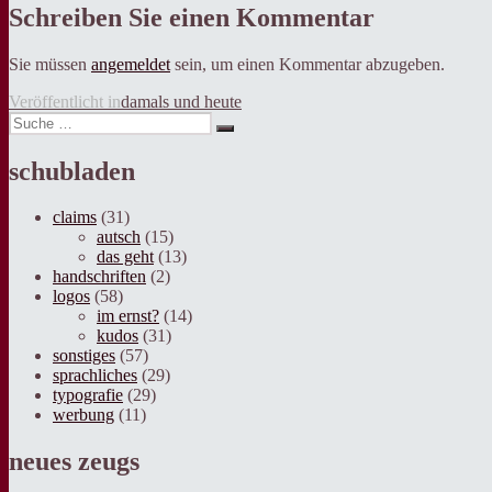
Schreiben Sie einen Kommentar
Sie müssen
angemeldet
sein, um einen Kommentar abzugeben.
Beitragsnavigation
Veröffentlicht in
damals und heute
Suche
Suche
nach:
schubladen
claims
(31)
autsch
(15)
das geht
(13)
handschriften
(2)
logos
(58)
im ernst?
(14)
kudos
(31)
sonstiges
(57)
sprachliches
(29)
typografie
(29)
werbung
(11)
neues zeugs