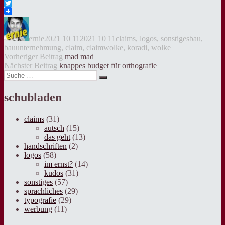
Facebook
Twitter
Autor
Veröffentlicht
Kategorien
Tags
am
ernie
2021 10 11
2021 10 11
claims
,
logos
,
sonstiges
bau
,
bauunternehmung
,
claim
,
claimwolke
,
koradi
,
wolke
Beitragsnavigation
Vorheriger
Vorheriger Beitrag
mad mad
Nächster
Beitrag:
Nächster Beitrag
knappes budget für orthografie
Suche
Beitrag:
Suche
nach:
schubladen
claims
(31)
autsch
(15)
das geht
(13)
handschriften
(2)
logos
(58)
im ernst?
(14)
kudos
(31)
sonstiges
(57)
sprachliches
(29)
typografie
(29)
werbung
(11)