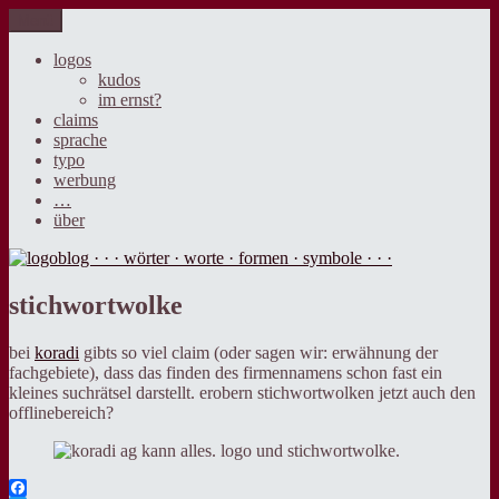
Zum
Menü
logoblog · · · wörter · worte · formen · symbole · · ·
der blog über sprache, design und werbung.
Inhalt
springen
logos
kudos
im ernst?
claims
sprache
typo
werbung
…
über
stichwortwolke
bei
koradi
gibts so viel claim (oder sagen wir: erwähnung der
fachgebiete), dass das finden des firmennamens schon fast ein
kleines suchrätsel darstellt. erobern stichwortwolken jetzt auch den
offlinebereich?