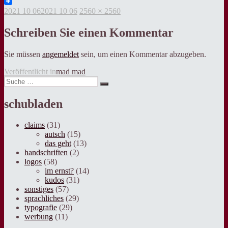
Twitter
Veröffentlicht
Volle
2021 10 06
2021 10 06
2560 × 2560
am
Grösse
Schreiben Sie einen Kommentar
Sie müssen
angemeldet
sein, um einen Kommentar abzugeben.
Beitragsnavigation
Veröffentlicht in
mad mad
Suche
Suche
nach:
schubladen
claims
(31)
autsch
(15)
das geht
(13)
handschriften
(2)
logos
(58)
im ernst?
(14)
kudos
(31)
sonstiges
(57)
sprachliches
(29)
typografie
(29)
werbung
(11)