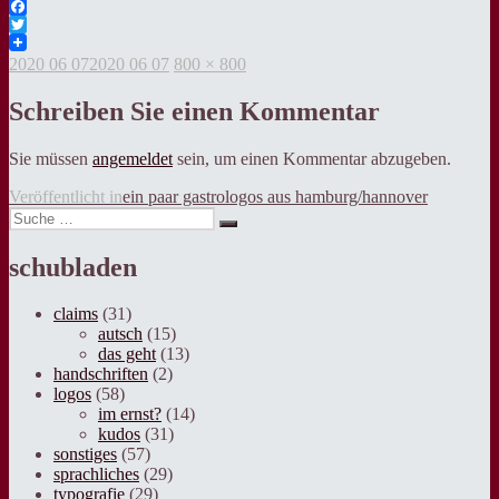
Facebook
Twitter
Veröffentlicht
Volle
2020 06 07
2020 06 07
800 × 800
am
Grösse
Schreiben Sie einen Kommentar
Sie müssen
angemeldet
sein, um einen Kommentar abzugeben.
Beitragsnavigation
Veröffentlicht in
ein paar gastrologos aus hamburg/hannover
Suche
Suche
nach:
schubladen
claims
(31)
autsch
(15)
das geht
(13)
handschriften
(2)
logos
(58)
im ernst?
(14)
kudos
(31)
sonstiges
(57)
sprachliches
(29)
typografie
(29)