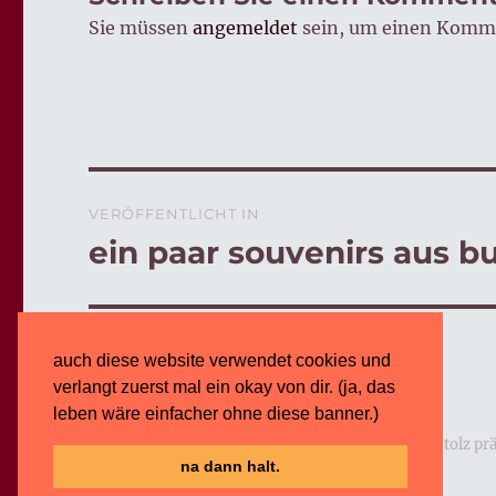
Sie müssen
angemeldet
sein, um einen Komm
Beitragsnavigation
VERÖFFENTLICHT IN
ein paar souvenirs aus b
auch diese website verwendet cookies und
verlangt zuerst mal ein okay von dir. (ja, das
leben wäre einfacher ohne diese banner.)
logoblog · · · wörter · worte · formen · symbole · · ·
Stolz pr
na dann halt.