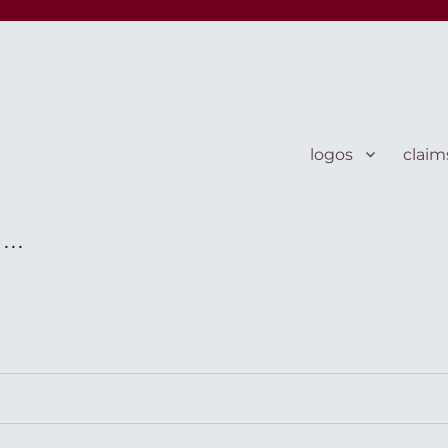
te · formen · symbole · · ·
logos
claim