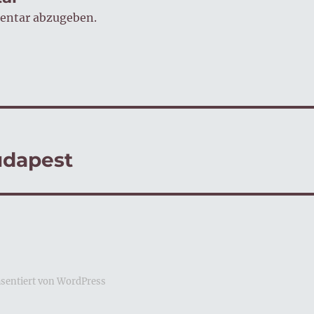
entar abzugeben.
udapest
äsentiert von WordPress