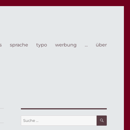
s
sprache
typo
werbung
…
über
SUCHE
Suche
nach: