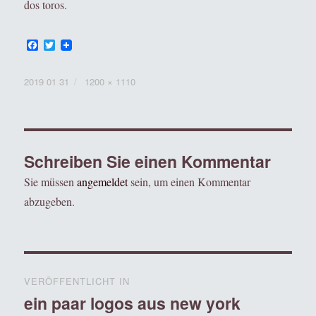
dos toros.
F
T
a
w
c
i
e
t
Veröffentlicht
Volle
2019 01 31
1200 × 1110
b
t
am
Grösse
o
e
o
r
k
Schreiben Sie einen Kommentar
Sie müssen
angemeldet
sein, um einen Kommentar
abzugeben.
Beitragsnavigation
VERÖFFENTLICHT IN
ein paar logos aus new york