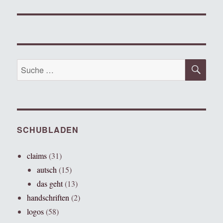
SU
Suche
nach:
SCHUBLADEN
claims
(31)
autsch
(15)
das geht
(13)
handschriften
(2)
logos
(58)