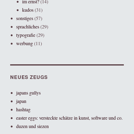
im ernst?
(14)
kudos
(31)
sonstiges
(57)
sprachliches
(29)
typografie
(29)
werbung
(11)
NEUES ZEUGS
japans gullys
japan
hashtag
easter eggs: versteckte schätze in kunst, software und co.
duzen und siezen