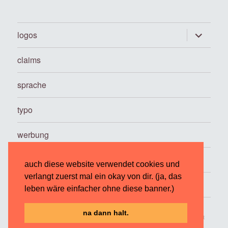
Untermen
logos
anzeigen
claims
sprache
typo
werbung
…
auch diese website verwendet cookies und
verlangt zuerst mal ein okay von dir. (ja, das
über
leben wäre einfacher ohne diese banner.)
na dann halt.
logoblog · · · wörter · worte · formen · symbole · · ·
Stolz präsentiert
von WordPress