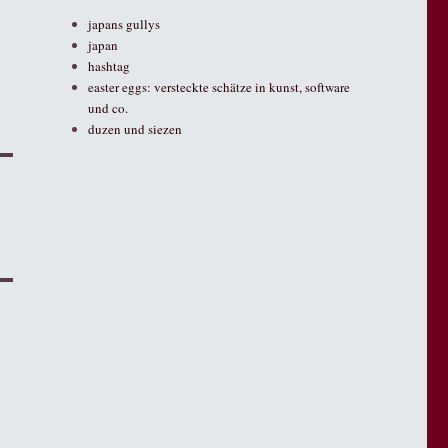
japans gullys
japan
hashtag
easter eggs: versteckte schätze in kunst, software
und co.
duzen und siezen