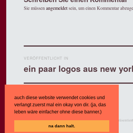
Sie müssen
angemeldet
sein, um einen Kommentar abzug
Beitragsnavigation
VERÖFFENTLICHT IN
ein paar logos aus new yor
auch diese website verwendet cookies und
verlangt zuerst mal ein okay von dir. (ja, das
leben wäre einfacher ohne diese banner.)
logoblog · · · wörter · worte · formen · symbole · · ·
Stolz präsentie
na dann halt.