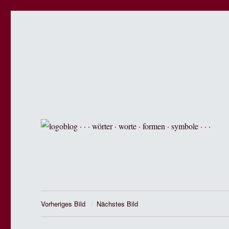
logoblog · · · wörter · worte
der blog über sprache, design und werbung.
Vorheriges Bild
Nächstes Bild