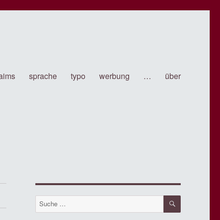
laims
sprache
typo
werbung
…
über
SUCHE
Suche
nach: