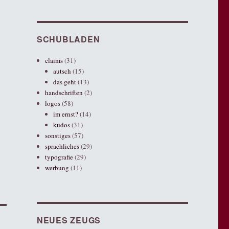
SCHUBLADEN
claims
(31)
autsch
(15)
das geht
(13)
handschriften
(2)
logos
(58)
im ernst?
(14)
kudos
(31)
sonstiges
(57)
sprachliches
(29)
typografie
(29)
werbung
(11)
NEUES ZEUGS