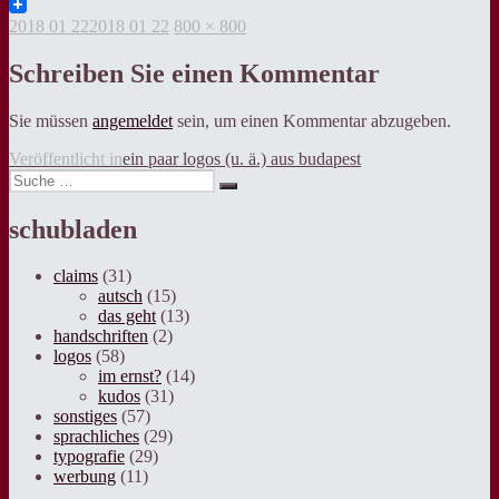
Twitter
Veröffentlicht
Volle
2018 01 22
2018 01 22
800 × 800
am
Grösse
Schreiben Sie einen Kommentar
Sie müssen
angemeldet
sein, um einen Kommentar abzugeben.
Beitragsnavigation
Veröffentlicht in
ein paar logos (u. ä.) aus budapest
Suche
Suche
nach:
schubladen
claims
(31)
autsch
(15)
das geht
(13)
handschriften
(2)
logos
(58)
im ernst?
(14)
kudos
(31)
sonstiges
(57)
sprachliches
(29)
typografie
(29)
werbung
(11)