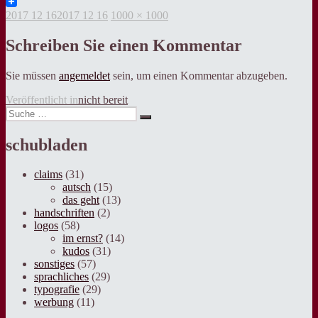
Twitter
Veröffentlicht
Volle
2017 12 16
2017 12 16
1000 × 1000
am
Grösse
Schreiben Sie einen Kommentar
Sie müssen
angemeldet
sein, um einen Kommentar abzugeben.
Beitragsnavigation
Veröffentlicht in
nicht bereit
Suche
Suche
nach:
schubladen
claims
(31)
autsch
(15)
das geht
(13)
handschriften
(2)
logos
(58)
im ernst?
(14)
kudos
(31)
sonstiges
(57)
sprachliches
(29)
typografie
(29)
werbung
(11)