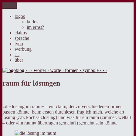
Zum
Menü
logoblog · · · wörter · worte · formen · symbole · · ·
der blog über sprache, design und werbung.
Inhalt
springen
logos
kudos
im ernst?
claims
sprache
typo
werbung
…
über
raum für lösungen
«die lösung im raum» – ein claim, der zu verschiedenen firmen
passen könnte. beim ersten durchlesen frag ich mich, welche art
lösung (z.b. kochsalzlösung) und was für ein raum (zimmer, weltall
– oder «im raum» übertragen gemeint?) gemeint sein könnte.