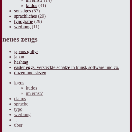
im ernst?
(14)
kudos
(31)
sonstiges
(57)
sprachliches
(29)
typografie
(29)
werbung
(11)
neues zeugs
japans gullys
japan
hashtag
easter eggs: versteckte schätze in kunst, software und co.
duzen und siezen
logos
kudos
im ernst?
claims
sprache
typo
werbung
…
über