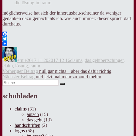
die lösung im raum.
möglicherweise hat sich der innerausbau-schreiner da weniger
gedanken dazu gemacht als ich. wie auch immer: dieser spruch darf.
durchaus.
Facebook
Twitter
Autor
Veröffentlicht
Kategorien
Tags
am
ernie
2017 11 20
2017 12 16
claims
,
das geht
bertschinger
,
claim
,
lösung
,
raum
Beitragsnavigation
Vorheriger
Vorheriger Beitrag
null gar nichts – aber das dafür richtig
Nächster
Beitrag:
Nächster Beitrag
und jetzt mal mehr zu «und mehr»
Suche
Beitrag:
Suche
nach:
schubladen
claims
(31)
autsch
(15)
das geht
(13)
handschriften
(2)
logos
(58)