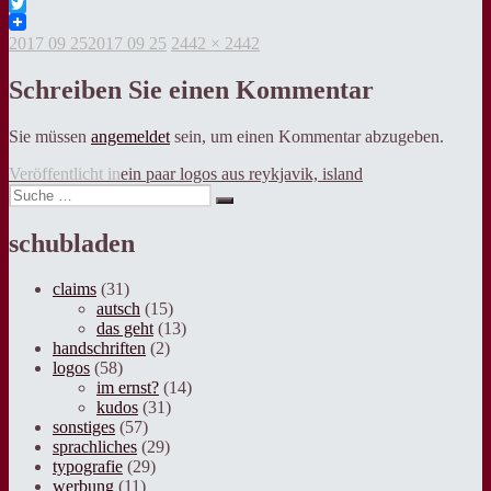
Facebook
Twitter
Veröffentlicht
Volle
2017 09 25
2017 09 25
2442 × 2442
am
Grösse
Schreiben Sie einen Kommentar
Sie müssen
angemeldet
sein, um einen Kommentar abzugeben.
Beitragsnavigation
Veröffentlicht in
ein paar logos aus reykjavik, island
Suche
Suche
nach:
schubladen
claims
(31)
autsch
(15)
das geht
(13)
handschriften
(2)
logos
(58)
im ernst?
(14)
kudos
(31)
sonstiges
(57)
sprachliches
(29)
typografie
(29)
werbung
(11)