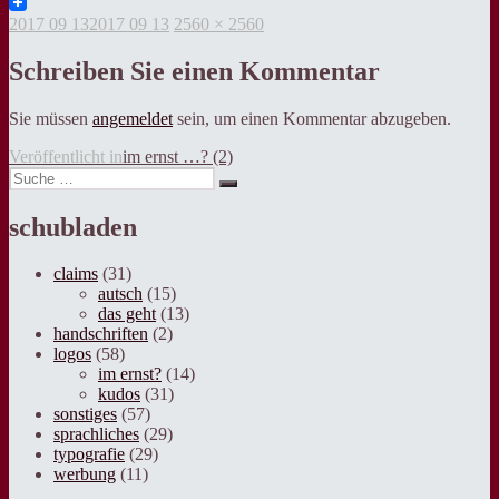
Twitter
Veröffentlicht
Volle
2017 09 13
2017 09 13
2560 × 2560
am
Grösse
Schreiben Sie einen Kommentar
Sie müssen
angemeldet
sein, um einen Kommentar abzugeben.
Beitragsnavigation
Veröffentlicht in
im ernst …? (2)
Suche
Suche
nach:
schubladen
claims
(31)
autsch
(15)
das geht
(13)
handschriften
(2)
logos
(58)
im ernst?
(14)
kudos
(31)
sonstiges
(57)
sprachliches
(29)
typografie
(29)
werbung
(11)