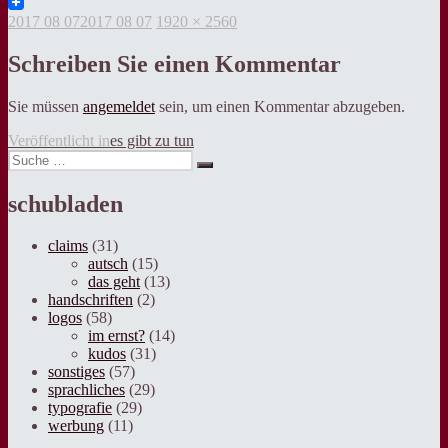
Twitter
Veröffentlicht
Volle
2017 08 07
2017 08 07
1920 × 2560
am
Grösse
Schreiben Sie einen Kommentar
Sie müssen
angemeldet
sein, um einen Kommentar abzugeben.
Beitragsnavigation
Veröffentlicht in
es gibt zu tun
Suche
Suche
nach:
schubladen
claims
(31)
autsch
(15)
das geht
(13)
handschriften
(2)
logos
(58)
im ernst?
(14)
kudos
(31)
sonstiges
(57)
sprachliches
(29)
typografie
(29)
werbung
(11)