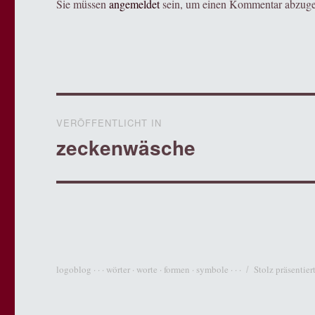
Sie müssen
angemeldet
sein, um einen Kommentar abzug
Beitragsnavigation
VERÖFFENTLICHT IN
zeckenwäsche
logoblog · · · wörter · worte · formen · symbole · · ·
Stolz präsentie