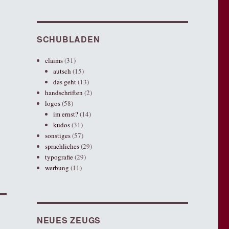
SCHUBLADEN
claims
(31)
autsch
(15)
das geht
(13)
handschriften
(2)
logos
(58)
im ernst?
(14)
kudos
(31)
sonstiges
(57)
sprachliches
(29)
typografie
(29)
werbung
(11)
NEUES ZEUGS