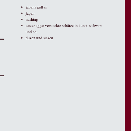
japans gullys
japan
hashtag
easter eggs: versteckte schätze in kunst, software
und co.
duzen und siezen