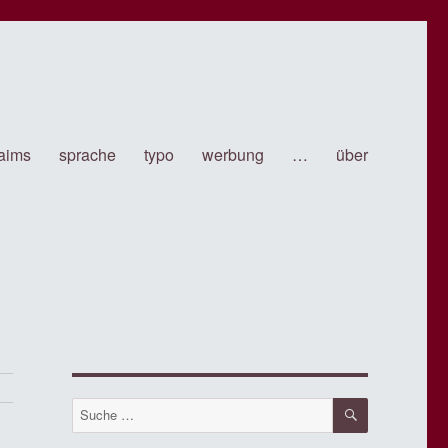
laims
sprache
typo
werbung
…
über
SUCHE
Suche
nach: