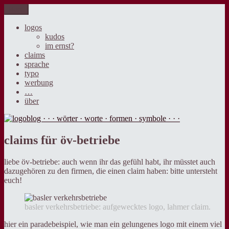
Zum
Menü
logoblog · · · wörter · worte · formen · symbole · · ·
der blog über sprache, design und werbung.
Inhalt
springen
logos
kudos
im ernst?
claims
sprache
typo
werbung
…
über
claims für öv-betriebe
liebe öv-betriebe: auch wenn ihr das gefühl habt, ihr müsstet auch
dazugehören zu den firmen, die einen claim haben: bitte untersteht
euch!
basler verkehrsbetriebe: aufgewecktes logo, lahmer claim.
hier ein paradebeispiel, wie man ein gelungenes logo mit einem viel