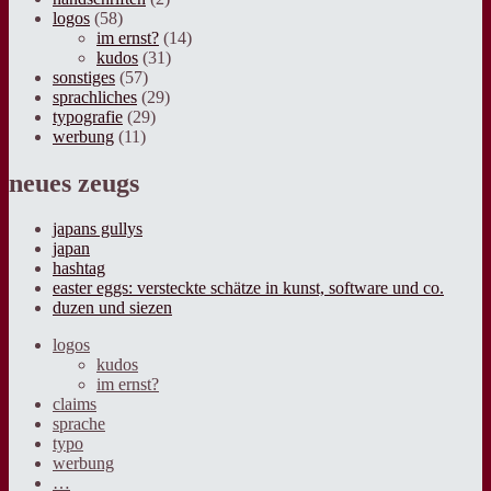
logos
(58)
im ernst?
(14)
kudos
(31)
sonstiges
(57)
sprachliches
(29)
typografie
(29)
werbung
(11)
neues zeugs
japans gullys
japan
hashtag
easter eggs: versteckte schätze in kunst, software und co.
duzen und siezen
logos
kudos
im ernst?
claims
sprache
typo
werbung
…