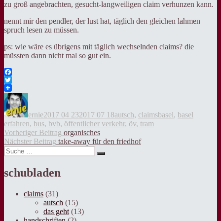
zu groß angebrachten, gesucht-langweiligen claim verhunzen kann.
nennt mir den pendler, der lust hat, täglich den gleichen lahmen
spruch lesen zu müssen.
ps: wie wäre es übrigens mit täglich wechselnden claims? die
müssten dann nicht mal so gut ein.
Facebook
Twitter
Autor
Veröffentlicht
Kategorien
Tags
am
ernie
2017 04 23
2017 07 18
autsch
,
claims
basel
,
basel
erfahren
,
bus
,
bvb
,
öffentlicher verkehr
,
öv
,
tram
Beitragsnavigation
Vorheriger
Vorheriger Beitrag
organisches
Nächster
Beitrag:
Nächster Beitrag
take-away für den friedhof
Suche
Beitrag:
Suche
nach:
schubladen
claims
(31)
autsch
(15)
das geht
(13)
handschriften
(2)