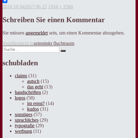
Twitter
Veröffentlicht
Volle
2016 10 04
2017 06 22
1934 × 2560
am
Grösse
Schreiben Sie einen Kommentar
Sie müssen
angemeldet
sein, um einen Kommentar abzugeben.
Beitragsnavigation
Veröffentlicht in
urinstinkt fluchtraum
Suche
Suche
nach:
schubladen
claims
(31)
autsch
(15)
das geht
(13)
handschriften
(2)
logos
(58)
im ernst?
(14)
kudos
(31)
sonstiges
(57)
sprachliches
(29)
typografie
(29)
werbung
(11)