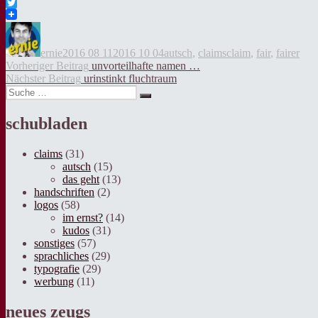
Facebook
Twitter
Autor
Veröffentlicht
Kategorien
Tags
am
ernie
2016 08 11
2016 10 04
autsch
,
claims
claim
,
fair
,
fairer
Beitragsnavigation
Vorheriger
Vorheriger Beitrag
unvorteilhafte namen …
Nächster
Beitrag:
Nächster Beitrag
urinstinkt fluchtraum
Suche
Beitrag:
Suche
nach:
schubladen
claims
(31)
autsch
(15)
das geht
(13)
handschriften
(2)
logos
(58)
im ernst?
(14)
kudos
(31)
sonstiges
(57)
sprachliches
(29)
typografie
(29)
werbung
(11)
neues zeugs