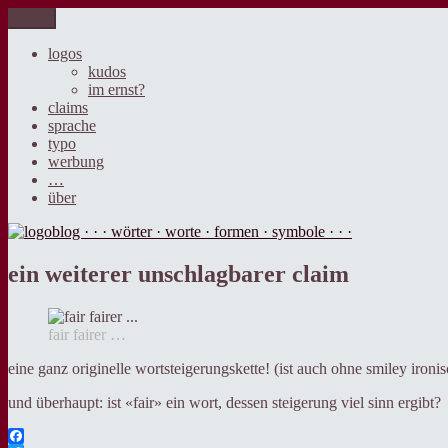
Zum
Menü
logoblog · · · wörter · worte · formen · symbole · · ·
der blog über sprache, design und werbung.
Inhalt
springen
logos
kudos
im ernst?
claims
sprache
typo
werbung
…
über
ein weiterer unschlagbarer claim
fair fairer …
eine ganz originelle wortsteigerungskette! (ist auch ohne smiley iron
und überhaupt: ist «fair» ein wort, dessen steigerung viel sinn ergibt?