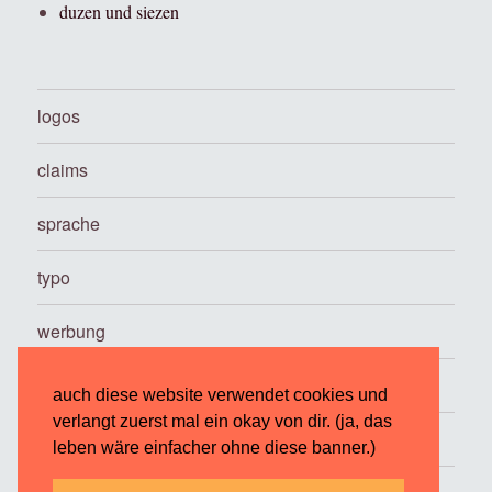
duzen und siezen
logos
claims
sprache
typo
werbung
…
auch diese website verwendet cookies und
verlangt zuerst mal ein okay von dir. (ja, das
über
leben wäre einfacher ohne diese banner.)