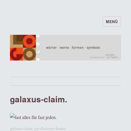
MENÜ
logoblog · · · wörter · worte · formen ·
symbole · · ·
galaxus-claim.
galaxus-claim: gut dosierter humor.