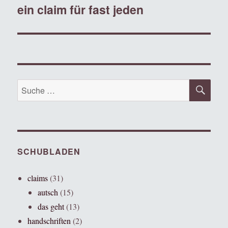
ein claim für fast jeden
SU
Suche
nach:
SCHUBLADEN
claims
(31)
autsch
(15)
das geht
(13)
handschriften
(2)