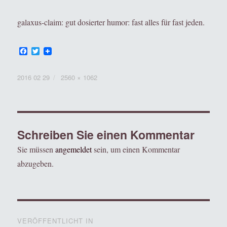
galaxus-claim: gut dosierter humor: fast alles für fast jeden.
F
T
a
w
c
i
e
t
Veröffentlicht
Volle
2016 02 29
2560 × 1062
b
t
am
Grösse
o
e
o
r
k
Schreiben Sie einen Kommentar
Sie müssen
angemeldet
sein, um einen Kommentar
abzugeben.
Beitragsnavigation
VERÖFFENTLICHT IN